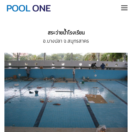
สระว่ายน้ำโรงเรียน
อ.บางปลา จ.สมุทรสาคร